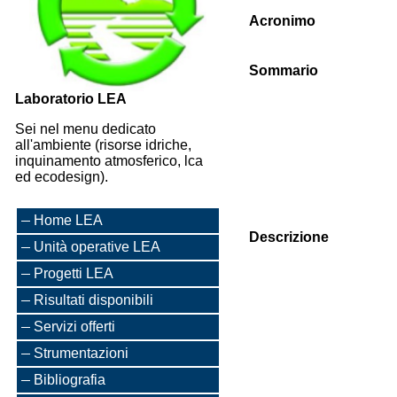
Acronimo
Sommario
Laboratorio LEA
Sei nel menu dedicato
all'ambiente (risorse idriche,
inquinamento atmosferico, lca
ed ecodesign).
Home LEA
Descrizione
Unità operative LEA
Progetti LEA
Risultati disponibili
Servizi offerti
Strumentazioni
Bibliografia