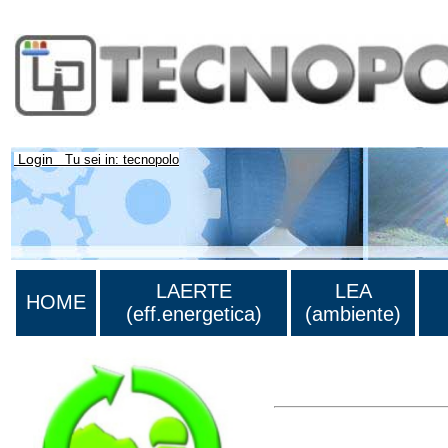
Login
Tu sei in: tecnopolo
LAERTE
LEA
HOME
(eff.energetica)
(ambiente)
>Lista di tutti i risultati