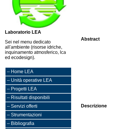
Laboratorio LEA
Abstract
Sei nel menu dedicato
all'ambiente (risorse idriche,
inquinamento atmosferico, lca
ed ecodesign).
Home LEA
Unità operative LEA
Progetti LEA
Risultati disponibili
Descrizione
Servizi offerti
Strumentazioni
Bibliografia