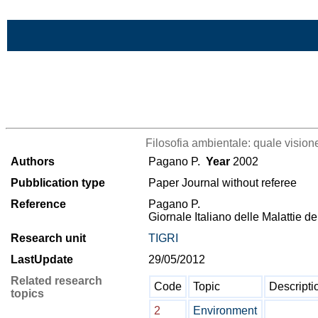
Skip to Main Content
>List all the bibliography
Filosofia ambientale: quale vision
Authors
Pagano P.
Year
2002
Pubblication type
Paper Journal without referee
Reference
Pagano P.
Giornale Italiano delle Malattie 
Research unit
TIGRI
LastUpdate
29/05/2012
Related research
Code
Topic
Descripti
topics
2
Environment