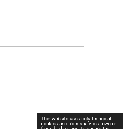
This website uses only technical
cookies and from analytics, own or
from third parties, to ensure the