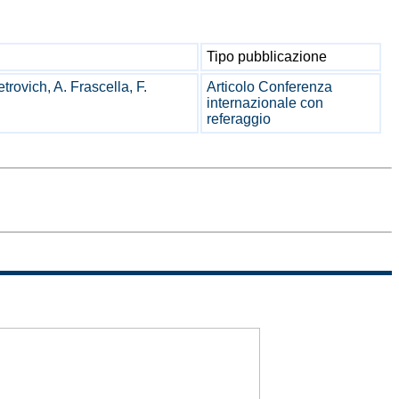
Tipo pubblicazione
etrovich, A. Frascella, F.
Articolo Conferenza
internazionale con
referaggio
Sitemap
Termini di
uso