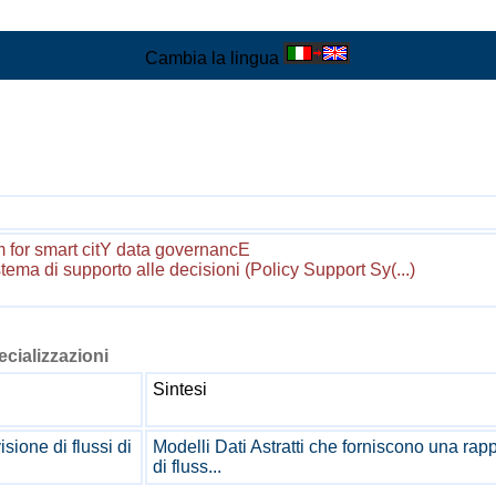
Cambia la lingua
for smart citY data governancE
istema di supporto alle decisioni (Policy Support Sy(...)
pecializzazioni
Sintesi
sione di flussi di
Modelli Dati Astratti che forniscono una rapp
di fluss...