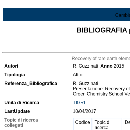
Vai al contenuto
Cambia
BIBLIOGRAFIA pr
Lista di tutta la bibliografia
Recovery of rare earth eleme
Autori
R. Guzzinati
Anno
2015
Tipologia
Altro
Referenza_Bibliografica
R. Guzzinati
Presentazione: Recovery of 
Green Chemistry School Ver
Unita di Ricerca
TIGRI
LastUpdate
10/04/2017
Topic di ricerca
Codice
Topic di
De
collegati
ricerca