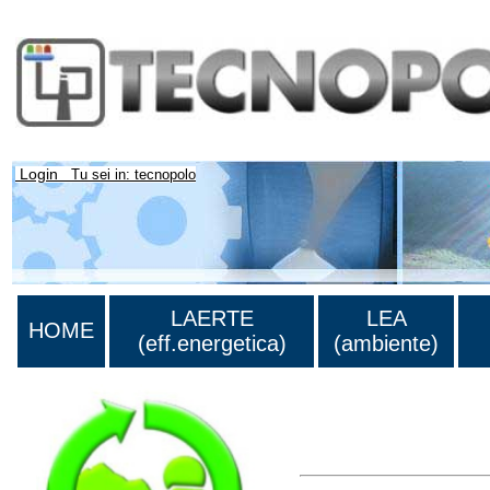
Login
Tu sei in: tecnopolo
LAERTE
LEA
HOME
(eff.energetica)
(ambiente)
Lista di tutta la bibliograf