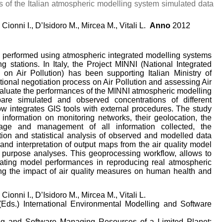
 of the Italian atmospheric modelling system simulated data
Cionni I., D’Isidoro M., Mircea M., Vitali L.
Anno
2012
 performed using atmospheric integrated modelling systems
stations. In Italy, the Project MINNI (National Integrated
 on Air Pollution) has been supporting Italian Ministry of
ational negotiation process on Air Pollution and assessing Air
o evaluate the performances of the MINNI atmospheric modelling
e simulated and observed concentrations of different
w integrates GIS tools with external procedures. The study
 information on monitoring networks, their geolocation, the
rage and management of all information collected, the
tion and statistical analysis of observed and modelled data
d interpretation of output maps from the air quality model
 purpose analyses. This geoprocessing workflow, allows to
aluating model performances in reproducing real atmospheric
ing the impact of air quality measures on human health and
Cionni I., D’Isidoro M., Mircea M., Vitali L.
Eds.) International Environmental Modelling and Software
ng and Software Managing Resources of a Limited Planet: