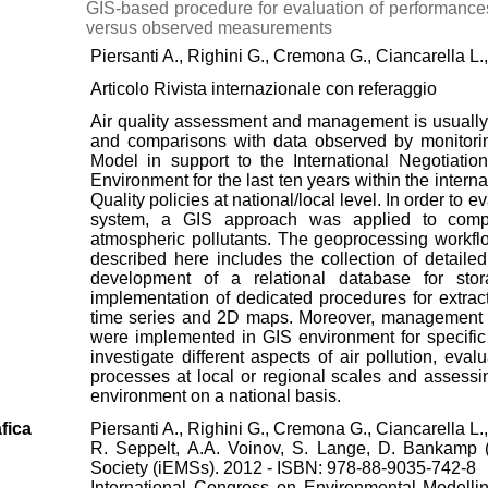
GIS-based procedure for evaluation of performances
versus observed measurements
Piersanti A., Righini G., Cremona G., Ciancarella L., 
Articolo Rivista internazionale con referaggio
Air quality assessment and management is usually
and comparisons with data observed by monitoring 
Model in support to the International Negotiation
Environment for the last ten years within the intern
Quality policies at national/local level. In order t
system, a GIS approach was applied to compar
atmospheric pollutants. The geoprocessing workflo
described here includes the collection of detailed
development of a relational database for sto
implementation of dedicated procedures for extrac
time series and 2D maps. Moreover, management an
were implemented in GIS environment for specific
investigate different aspects of air pollution, ev
processes at local or regional scales and assess
environment on a national basis.
fica
Piersanti A., Righini G., Cremona G., Ciancarella L., 
R. Seppelt, A.A. Voinov, S. Lange, D. Bankamp (
Society (iEMSs). 2012 - ISBN: 978-88-9035-742-8
International Congress on Environmental Modelli