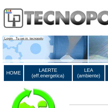
Login
Tu sei in: tecnopolo
LAERTE
LEA
HOME
(eff.energetica)
(ambiente)
Lista di tutta la bibliog