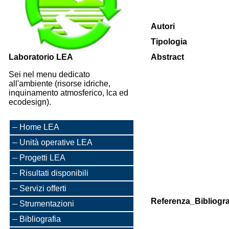
Autori
Tipologia
Laboratorio LEA
Abstract
Sei nel menu dedicato
all'ambiente (risorse idriche,
inquinamento atmosferico, lca ed
ecodesign).
Home LEA
Unità operative LEA
Progetti LEA
Risultati disponibili
Servizi offerti
Referenza_Bibliogra
Strumentazioni
Bibliografia