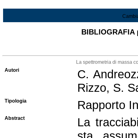
Vai al contenuto
Cambia
BIBLIOGRAFIA pr
Lista di tutta la bibliografia
La spettrometria di massa com
Autori
C. Andreozz
Rizzo, S. Sa
Tipologia
Rapporto I
Abstract
La tracciabi
sta assum