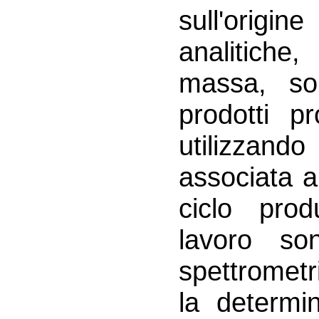
sull'origin
analitich
massa, so
prodotti pr
utilizzand
associata a
ciclo prod
lavoro son
spettromet
la determin