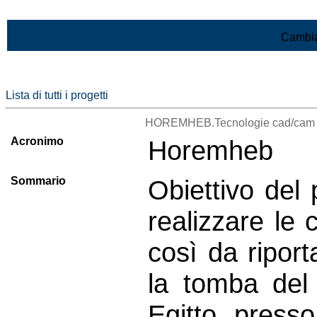
Vai al contenuto
Cambia
Lista di tutti i progetti
HOREMHEB.Tecnologie cad/cam nel
Acronimo
Horemheb
Sommario
Obiettivo del
realizzare le c
così da riport
la tomba del
Egitto press