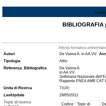
Vai al contenuto
Cambia
BIBLIOGRAFIA pr
Lista di tutta la bibliografia
Attività formativa ambientale
Autori
De Vanna A. in AA.VV.
An
Tipologia
Altro
Referenza_Bibliografica
De Vanna A.
in AA.VV.
Settimana Nazionale dell’E
Rapporto ENEA AMB CAT F
Unita di Ricerca
TIGRI
LastUpdate
29/05/2012
Topic di ricerca
Codice
Topic di
De