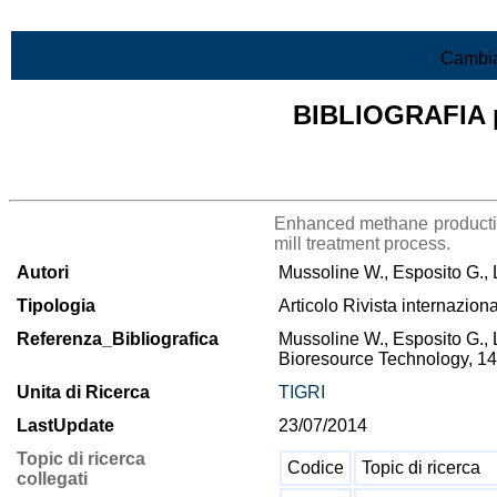
Vai al contenuto
Cambia
BIBLIOGRAFIA pr
Lista di tutta la bibliografia
Enhanced methane production
mill treatment process.
Autori
Mussoline W., Esposito G., 
Tipologia
Articolo Rivista internazion
Referenza_Bibliografica
Mussoline W., Esposito G., 
Bioresource Technology, 14
Unita di Ricerca
TIGRI
LastUpdate
23/07/2014
Topic di ricerca
Codice
Topic di ricerca
collegati