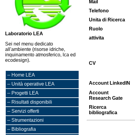
Mail
Telefono
Unita di Ricerca
Ruolo
Laboratorio LEA
attivita
Sei nel menu dedicato
all'ambiente (risorse idriche,
inquinamento atmosferico, lca ed
ecodesign).
CV
Home LEA
Account LinkedIN
Unità operative LEA
Account
Progetti LEA
Research Gate
Risultati disponibili
Ricerca
Servizi offerti
bibliografica
Strumentazioni
Bibliografia