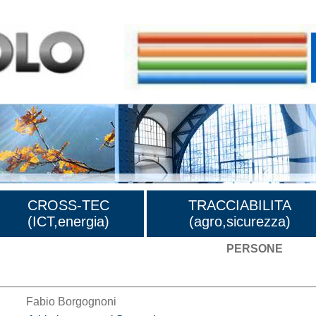
CROSS-TEC
TRACCIABILITA
(ICT,energia)
(agro,sicurezza)
PERSONE
ne
Fabio Borgognoni