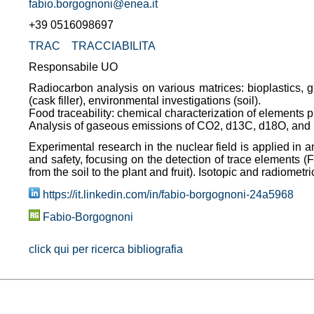
fabio.borgognoni@enea.it
+39 0516098697
TRAC
TRACCIABILITA
Responsabile UO
Radiocarbon analysis on various matrices: bioplastics, 
(cask filler), environmental investigations (soil).
Food traceability: chemical characterization of elements pre
Analysis of gaseous emissions of CO2, d13C, d18O, and r
Experimental research in the nuclear field is applied in 
and safety, focusing on the detection of trace elements (
from the soil to the plant and fruit). Isotopic and radiomet
https://it.linkedin.com/in/fabio-borgognoni-24a5968
Fabio-Borgognoni
click qui per ricerca bibliografia