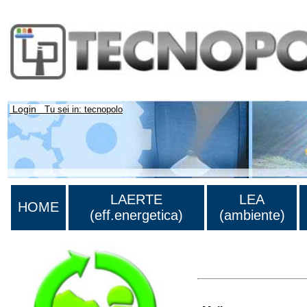
Login
Tu sei in: tecnopolo
LAERTE
LEA
HOME
(eff.energetica)
(ambiente)
>Lista di tutte le perso