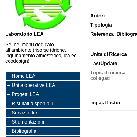
Autori
Tipologia
Laboratorio LEA
Referenza_Bibliogra
Sei nel menu dedicato
all'ambiente (risorse idriche,
Unita di Ricerca
inquinamento atmosferico, lca ed
ecodesign).
LastUpdate
Topic di ricerca
Home LEA
collegati
Unità operative LEA
Progetti LEA
impact factor
Risultati disponibili
Servizi offerti
Strumentazioni
Bibliografia