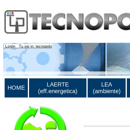
Login
Tu sei in: tecnopolo
LAERTE
LEA
HOME
(eff.energetica)
(ambiente)
Lista di tutta la bibliog