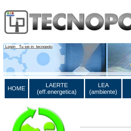
Login
Tu sei in: tecnopolo
LAERTE
LEA
HOME
(eff.energetica)
(ambiente)
Lista di tutta la bibliograf