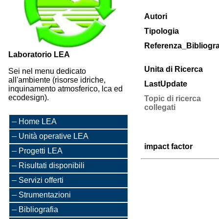
Autori
Tipologia
Referenza_Bibliogra
Laboratorio LEA
Unita di Ricerca
Sei nel menu dedicato
all'ambiente (risorse idriche,
LastUpdate
inquinamento atmosferico, lca ed
ecodesign).
Topic di ricerca
collegati
Home LEA
Unità operative LEA
impact factor
Progetti LEA
Risultati disponibili
Servizi offerti
Strumentazioni
Bibliografia