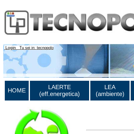
Login
Tu sei in: tecnopolo
LAERTE
LEA
HOME
(eff.energetica)
(ambiente)
Lista di tutta la bibliog