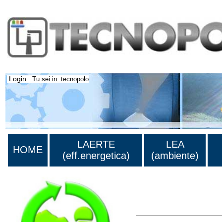
Login
Tu sei in: tecnopolo
LAERTE
LEA
HOME
(eff.energetica)
(ambiente)
Lista di tutta la bibliograf