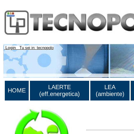
Login
Tu sei in: tecnopolo
LAERTE
LEA
HOME
(eff.energetica)
(ambiente)
Lista di tutta la bibliog