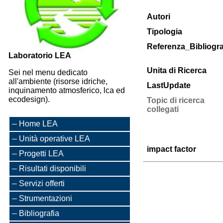
Autori
Tipologia
Referenza_Bibliogra
Laboratorio LEA
Unita di Ricerca
Sei nel menu dedicato
all'ambiente (risorse idriche,
LastUpdate
inquinamento atmosferico, lca ed
ecodesign).
Topic di ricerca
collegati
Home LEA
Unità operative LEA
impact factor
Progetti LEA
Risultati disponibili
Servizi offerti
Strumentazioni
Bibliografia