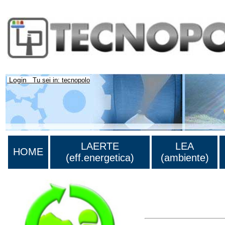
Login
Tu sei in: tecnopolo
LAERTE
LEA
HOME
(eff.energetica)
(ambiente)
Lista di tutta la bibliog