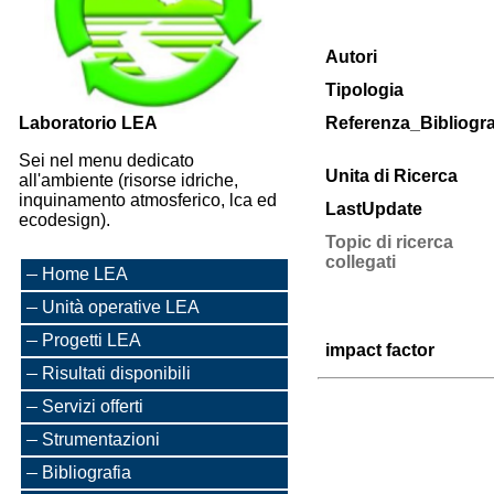
Autori
Tipologia
Laboratorio LEA
Referenza_Bibliogra
Sei nel menu dedicato
Unita di Ricerca
all'ambiente (risorse idriche,
inquinamento atmosferico, lca ed
LastUpdate
ecodesign).
Topic di ricerca
collegati
Home LEA
Unità operative LEA
Progetti LEA
impact factor
Risultati disponibili
Servizi offerti
Strumentazioni
Bibliografia