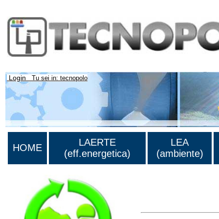
Login
Tu sei in: tecnopolo
LAERTE
LEA
HOME
(eff.energetica)
(ambiente)
Lista di tutta la bibliog