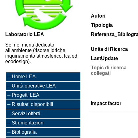
Autori
Tipologia
Laboratorio LEA
Referenza_Bibliogra
Sei nel menu dedicato
Unita di Ricerca
all'ambiente (risorse idriche,
inquinamento atmosferico, lca ed
LastUpdate
ecodesign).
Topic di ricerca
collegati
Home LEA
Unità operative LEA
Progetti LEA
impact factor
Risultati disponibili
Servizi offerti
Strumentazioni
Bibliografia