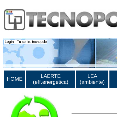
Login
Tu sei in: tecnopolo
LAERTE
LEA
HOME
(eff.energetica)
(ambiente)
Lista di tutta la bibliograf