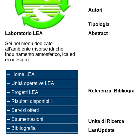
Autori
Tipologia
Laboratorio LEA
Abstract
Sei nel menu dedicato
all'ambiente (risorse idriche,
inquinamento atmosferico, lca ed
ecodesign).
Home LEA
Unità operative LEA
Referenza_Bibliogra
Progetti LEA
Risultati disponibili
Servizi offerti
Strumentazioni
Unita di Ricerca
Bibliografia
LastUpdate