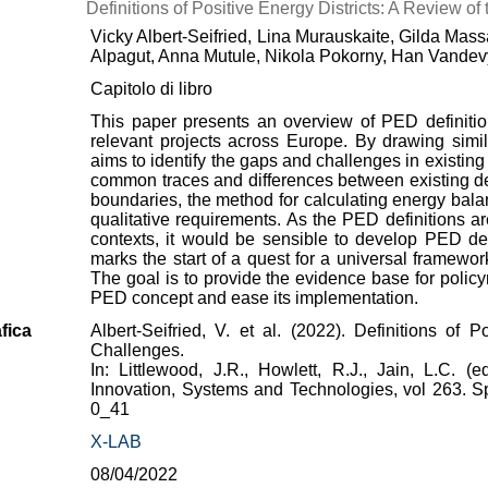
Definitions of Positive Energy Districts: A Review o
Vicky Albert-Seifried, Lina Murauskaite, Gilda Mas
Alpagut, Anna Mutule, Nikola Pokorny, Han Vande
Capitolo di libro
This paper presents an overview of PED definit
relevant projects across Europe. By drawing simi
aims to identify the gaps and challenges in existi
common traces and differences between existing def
boundaries, the method for calculating energy bal
qualitative requirements. As the PED definitions are
contexts, it would be sensible to develop PED def
marks the start of a quest for a universal framewor
The goal is to provide the evidence base for polic
PED concept and ease its implementation.
fica
Albert-Seifried, V. et al. (2022). Definitions of
Challenges.
In: Littlewood, J.R., Howlett, R.J., Jain, L.C. 
Innovation, Systems and Technologies, vol 263. Sp
0_41
X-LAB
08/04/2022