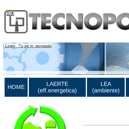
Login
Tu sei in: tecnopolo
LAERTE
LEA
HOME
(eff.energetica)
(ambiente)
Lista di tutta la bibliog