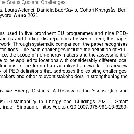
f the Status Quo and Challenges
sa, Laura Aelenei, Daniela BaerSavis, Gohari Krangsås, Beril
vyvere
Anno
2021
ions used in five prominent EU programmes and nine PED-
larities and finding discrepancies between them, the paper
ng work. Through systematic comparison, the paper recognises
initions. The main challenges include the definition of PED
ance, the scope of non-energy matters and the assessment of
 to be applied to locations with considerably different local
initions in the form of an adaptive framework. This review
k of PED definitions that addresses the existing challenges.
ymakers and other relevant stakeholders in strengthening the
 Positive Energy Districts: A Review of the Status Quo and
(eds) Sustainability in Energy and Buildings 2021 . Smart
ringer, Singapore. https://doi.org/10.1007/978-981-16-6269-