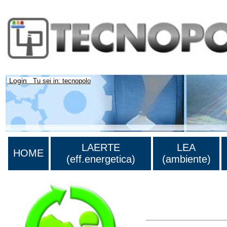
Login
Tu sei in: tecnopolo
LAERTE
LEA
HOME
(eff.energetica)
(ambiente)
Lista di tutta la bibliog