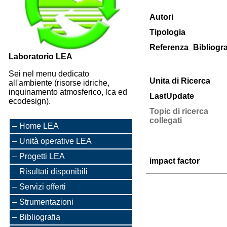
Autori
Tipologia
Referenza_Bibliogra
Laboratorio LEA
Sei nel menu dedicato
Unita di Ricerca
all'ambiente (risorse idriche,
inquinamento atmosferico, lca ed
LastUpdate
ecodesign).
Topic di ricerca
collegati
Home LEA
Unità operative LEA
Progetti LEA
impact factor
Risultati disponibili
Servizi offerti
Strumentazioni
Bibliografia