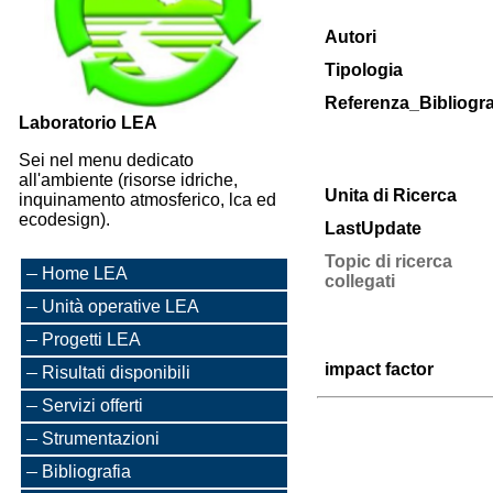
Autori
Tipologia
Referenza_Bibliogra
Laboratorio LEA
Sei nel menu dedicato
all'ambiente (risorse idriche,
Unita di Ricerca
inquinamento atmosferico, lca ed
ecodesign).
LastUpdate
Topic di ricerca
Home LEA
collegati
Unità operative LEA
Progetti LEA
impact factor
Risultati disponibili
Servizi offerti
Strumentazioni
Bibliografia