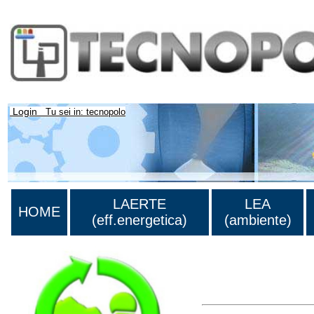
Login
Tu sei in: tecnopolo
LAERTE
LEA
HOME
(eff.energetica)
(ambiente)
Lista di tutta la bibliog