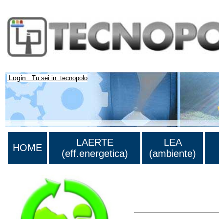
Login
Tu sei in: tecnopolo
LAERTE
LEA
HOME
(eff.energetica)
(ambiente)
Lista di tutta la bibliograf