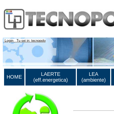
Login
Tu sei in: tecnopolo
LAERTE
LEA
HOME
(eff.energetica)
(ambiente)
Lista di tutta la bibliog