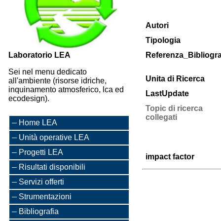
Autori
Tipologia
Laboratorio LEA
Referenza_Bibliogra
Sei nel menu dedicato
Unita di Ricerca
all'ambiente (risorse idriche,
inquinamento atmosferico, lca ed
LastUpdate
ecodesign).
Topic di ricerca
collegati
Home LEA
Unità operative LEA
Progetti LEA
impact factor
Risultati disponibili
Servizi offerti
Strumentazioni
Bibliografia