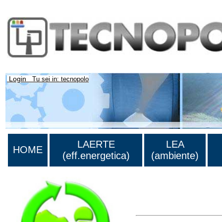
Login
Tu sei in: tecnopolo
LAERTE
LEA
HOME
(eff.energetica)
(ambiente)
Lista di tutta la bibliograf