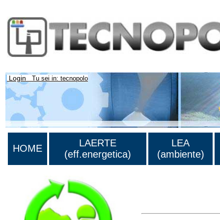
Login
Tu sei in: tecnopolo
LAERTE
LEA
HOME
(eff.energetica)
(ambiente)
Lista di tutta la bibliog