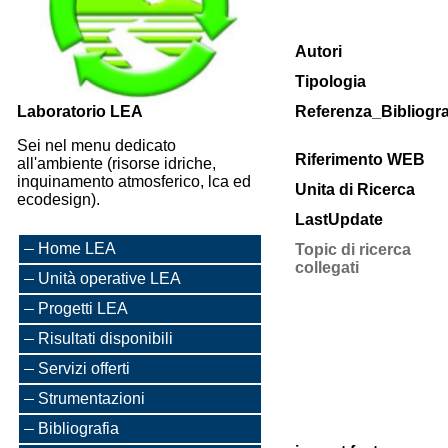
Autori
Tipologia
Laboratorio LEA
Referenza_Bibliogra
Sei nel menu dedicato
Riferimento WEB
all'ambiente (risorse idriche,
inquinamento atmosferico, lca ed
Unita di Ricerca
ecodesign).
LastUpdate
Home LEA
Topic di ricerca
collegati
Unità operative LEA
Progetti LEA
Risultati disponibili
Servizi offerti
Strumentazioni
Bibliografia