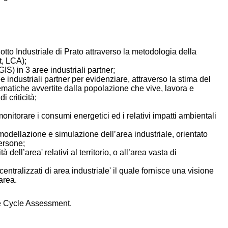
lotto Industriale di Prato attraverso la metodologia della
t, LCA);
IS) in 3 aree industriali partner;
industriali partner per evidenziare, attraverso la stima del
lematiche avvertite dalla popolazione che vive, lavora e
i criticità;
nitorare i consumi energetici ed i relativi impatti ambientali
modellazione e simulazione dell’area industriale, orientato
persone;
dell’area' relativi al territorio, o all’area vasta di
entralizzati di area industriale' il quale fornisce una visione
 area.
ife Cycle Assessment.