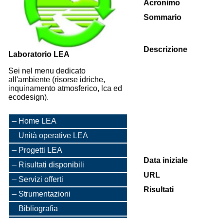
Acronimo
Sommario
Descrizione
Laboratorio LEA
Sei nel menu dedicato
all'ambiente (risorse idriche,
inquinamento atmosferico, lca ed
ecodesign).
Home LEA
Unità operative LEA
Progetti LEA
Data iniziale
Risultati disponibili
URL
Servizi offerti
Risultati
Strumentazioni
Bibliografia