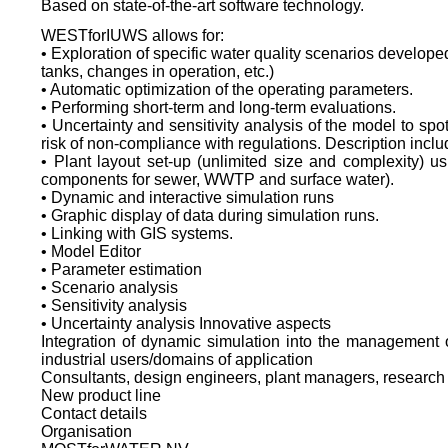
Based on state-of-the-art software technology.
WESTforIUWS allows for:
• Exploration of specific water quality scenarios develope
tanks, changes in operation, etc.)
• Automatic optimization of the operating parameters.
• Performing short-term and long-term evaluations.
• Uncertainty and sensitivity analysis of the model to spo
risk of non-compliance with regulations. Description incl
• Plant layout set-up (unlimited size and complexity) 
components for sewer, WWTP and surface water).
• Dynamic and interactive simulation runs
• Graphic display of data during simulation runs.
• Linking with GIS systems.
• Model Editor
• Parameter estimation
• Scenario analysis
• Sensitivity analysis
• Uncertainty analysis Innovative aspects
Integration of dynamic simulation into the management 
industrial users/domains of application
Consultants, design engineers, plant managers, research 
New product line
Contact details
Organisation