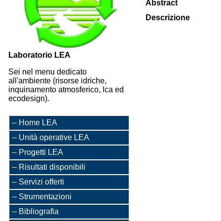
Abstract
Descrizione
Laboratorio LEA
Sei nel menu dedicato
all'ambiente (risorse idriche,
inquinamento atmosferico, lca ed
ecodesign).
Home LEA
Unità operative LEA
Progetti LEA
Risultati disponibili
Servizi offerti
Strumentazioni
Bibliografia