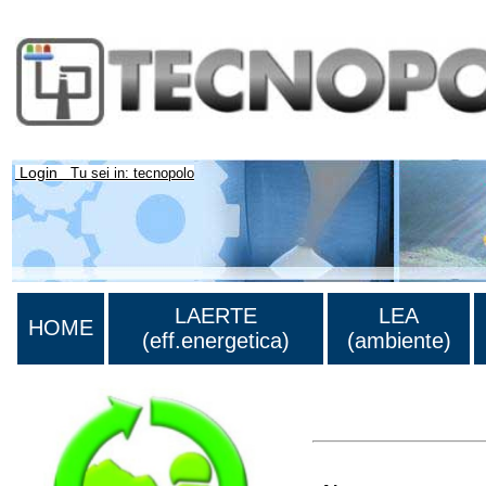
Login
Tu sei in: tecnopolo
LAERTE
LEA
HOME
(eff.energetica)
(ambiente)
>Lista di tutti i risultati