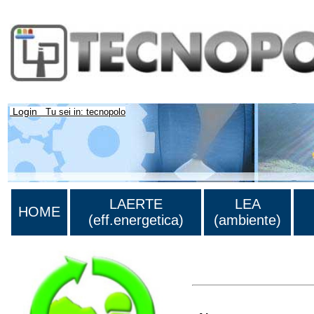
Login
Tu sei in: tecnopolo
LAERTE
LEA
HOME
(eff.energetica)
(ambiente)
>Lista di tutti i risultati