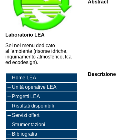
Abstract
Laboratorio LEA
Sei nel menu dedicato
all'ambiente (risorse idriche,
inquinamento atmosferico, lca
ed ecodesign).
Descrizione
Home LEA
Unità operative LEA
Progetti LEA
Risultati disponibili
Servizi offerti
Strumentazioni
Bibliografia