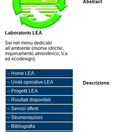
Abstract
Laboratorio LEA
Sei nel menu dedicato
all'ambiente (risorse idriche,
inquinamento atmosferico, lca
ed ecodesign).
Home LEA
Unità operative LEA
Descrizione
Progetti LEA
Risultati disponibili
Servizi offerti
Strumentazioni
Bibliografia