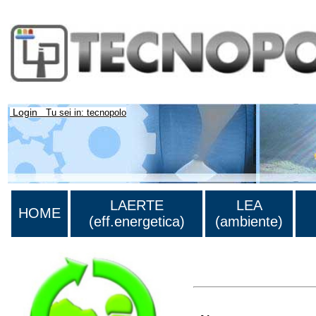
Login
Tu sei in: tecnopolo
LAERTE
LEA
HOME
(eff.energetica)
(ambiente)
>Lista di tutti i risultati