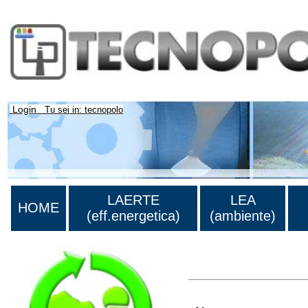
Login
Tu sei in: tecnopolo
LAERTE
LEA
HOME
(eff.energetica)
(ambiente)
>Lista di tutti i risultati