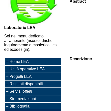
Abstract
Laboratorio LEA
Sei nel menu dedicato
all'ambiente (risorse idriche,
inquinamento atmosferico, lca
ed ecodesign).
Descrizione
Home LEA
Unità operative LEA
Progetti LEA
Risultati disponibili
Servizi offerti
Strumentazioni
Bibliografia