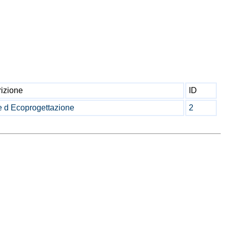
izione
ID
 d Ecoprogettazione
2