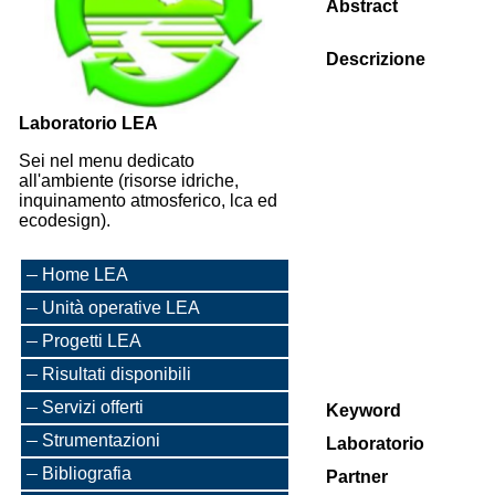
Abstract
Descrizione
Laboratorio LEA
Sei nel menu dedicato
all'ambiente (risorse idriche,
inquinamento atmosferico, lca ed
ecodesign).
Home LEA
Unità operative LEA
Progetti LEA
Risultati disponibili
Servizi offerti
Keyword
Strumentazioni
Laboratorio
Bibliografia
Partner