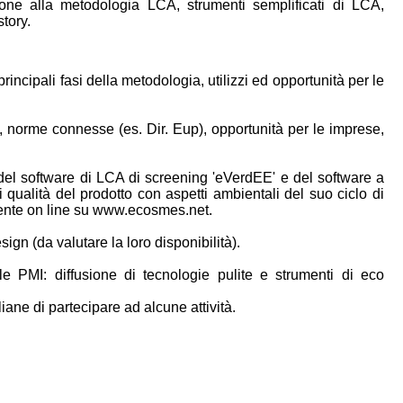
ione alla metodologia LCA, strumenti semplificati di LCA,
tory.
incipali fasi della metodologia, utilizzi ed opportunità per le
e, norme connesse (es. Dir. Eup), opportunità per le imprese,
 del software di LCA di screening 'eVerdEE' e del software a
 qualità del prodotto con aspetti ambientali del suo ciclo di
amente on line su www.ecosmes.net.
ign (da valutare la loro disponibilità).
e PMI: diffusione di tecnologie pulite e strumenti di eco
iane di partecipare ad alcune attività.