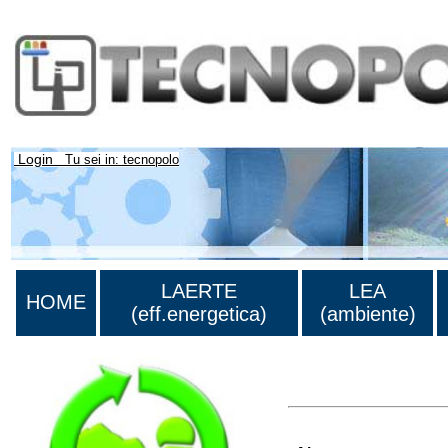
Login
Tu sei in: tecnopolo
LAERTE
LEA
HOME
(eff.energetica)
(ambiente)
>Lista di tutti i risultati