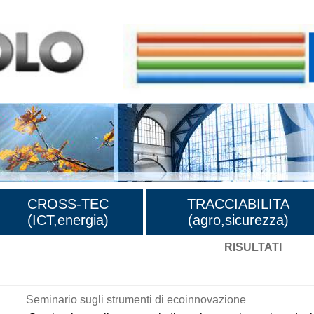
CROSS-TEC
TRACCIABILITA
(ICT,energia)
(agro,sicurezza)
RISULTATI
Seminario sugli strumenti di ecoinnovazione