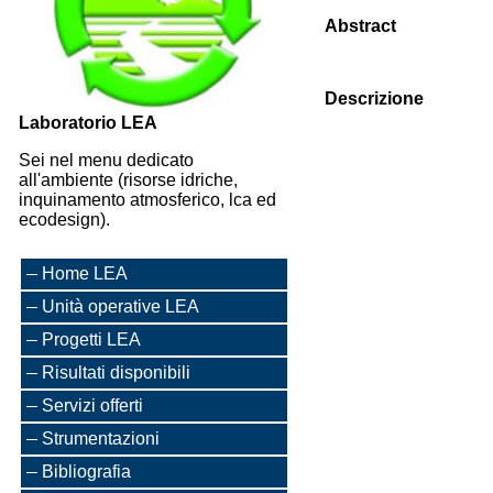
Abstract
Descrizione
Laboratorio LEA
Sei nel menu dedicato
all'ambiente (risorse idriche,
inquinamento atmosferico, lca ed
ecodesign).
Home LEA
Unità operative LEA
Progetti LEA
Risultati disponibili
Servizi offerti
Strumentazioni
Bibliografia