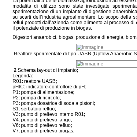
La potenzialità delle biomasse agroindustriali ad essere u
modalità di utilizzo sono state investigate sperimenta
sperimentazione di un impianto di digestione anaerobic
su scarti dell’industria agroalimentare. Lo scopo della spe
reflui prodotti dall’azienda come alimento al processo di
il potenziale di produzione in biogas.
Digestori anaerobici, biogas, produzione di energia, bio
Reattore sperimentale di tipo UASB (Upflow Anaerobic S
2
Schema lay-out di impianto;
Legenda:
R01: reattore UASB;
pHIC: indicatore-controllore di pH;
P1: pompa di alimentazione;
P2: pompa di ricircolo;
P3: pompa dosatrice di soda a pistoni;
S1: serbatoio refluo;
V3: punto di prelievo interno R01;
V4: punto di prelievo fango;
V6: punto di prelievo refluo;
V7: punto di prelievo biogas.