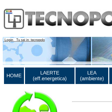
Login
Tu sei in: tecnopolo
LAERTE
LEA
HOME
(eff.energetica)
(ambiente)
>Lista di tutti i risultati