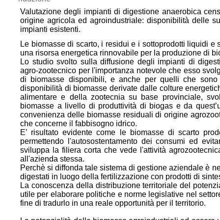
Valutazione degli impianti di digestione anaerobica cen
origine agricola ed agroindustriale: disponibilità delle
impianti esistenti.
Le biomasse di scarto, i residui e i sottoprodotti liquidi e
una risorsa energetica rinnovabile per la produzione di b
Lo studio svolto sulla diffusione degli impianti di dige
agro-zootecnico per l'importanza notevole che esso svolge
di biomasse disponibili, e anche per quelli che sono i
disponibilità di biomasse derivate dalle colture energetiche
alimentare e della zootecnia su base provinciale, svo
biomasse a livello di produttività di biogas e da quest’u
convenienza delle biomasse residuali di origine agrozootec
che concerne il fabbisogno idrico.
E’ risultato evidente come le biomasse di scarto prod
permettendo l'autosostentamento dei consumi ed evitand
sviluppa la filiera corta che vede l'attività agrozootecnica
all'azienda stessa.
Perchè si diffonda tale sistema di gestione aziendale è ne
digestati in luogo della fertilizzazione con prodotti di sinte
La conoscenza della distribuzione territoriale del potenzi
utile per elaborare politiche e norme legislative nel sett
fine di tradurlo in una reale opportunità per il territorio.