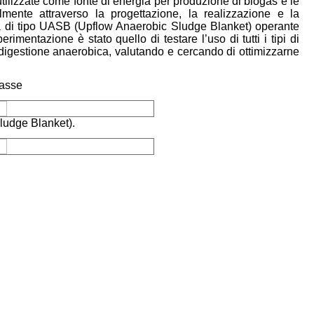
tilizzate come fonte di energia per produzione di biogas e le
lmente attraverso la progettazione, la realizzazione e la
a di tipo UASB (Upflow Anaerobic Sludge Blanket) operante
rimentazione è stato quello di testare l’uso di tutti i tipi di
 digestione anaerobica, valutando e cercando di ottimizzarne
masse
ludge Blanket).