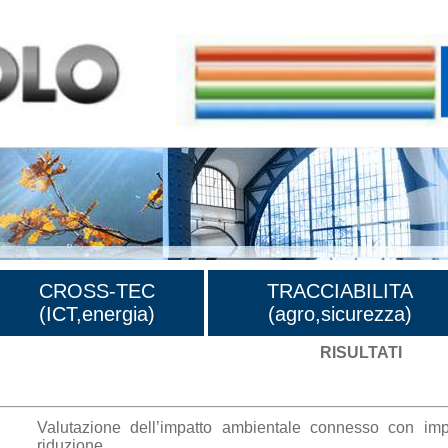
CROSS-TEC
TRACCIABILITA
(ICT,energia)
(agro,sicurezza)
RISULTATI
Valutazione dell’impatto ambientale connesso con impi
riduzione