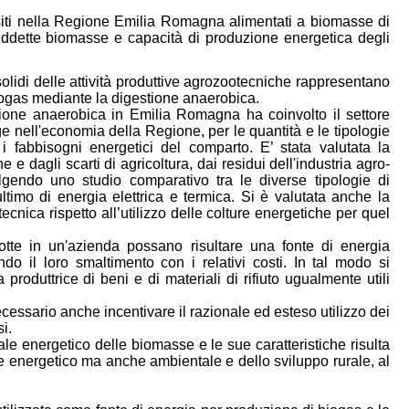
siti nella Regione Emilia Romagna alimentati a biomasse di
 suddette biomasse e capacità di produzione energetica degli
 solidi delle attività produttive agrozootecniche rappresentano
iogas mediante la digestione anaerobica.
stione anaerobica in Emilia Romagna ha coinvolto il settore
 nell'economia della Regione, per le quantità e le tipologie
 fabbisogni energetici del comparto. E’ stata valutata la
 e dagli scarti di agricoltura, dai residui dell'industria agro-
lgendo uno studio comparativo tra le diverse tipologie di
ltimo di energia elettrica e termica. Si è valutata anche la
nica rispetto all’utilizzo delle colture energetiche per quel
otte in un'azienda possano risultare una fonte di energia
o il loro smaltimento con i relativi costi. In tal modo si
 produttrice di beni e di materiali di rifiuto ugualmente utili
cessario anche incentivare il razionale ed esteso utilizzo dei
si.
ale energetico delle biomasse e le sue caratteristiche risulta
ore energetico ma anche ambientale e dello sviluppo rurale, al