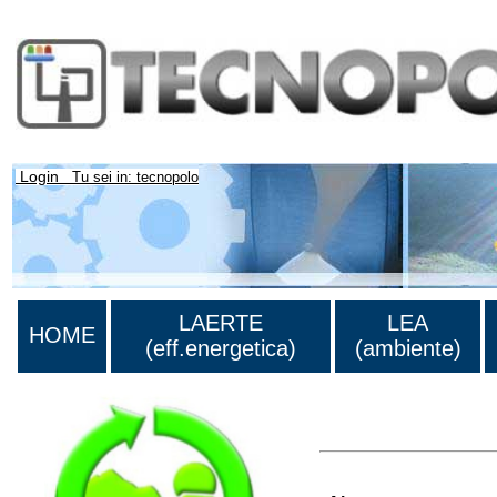
Login
Tu sei in: tecnopolo
LAERTE
LEA
HOME
(eff.energetica)
(ambiente)
>Lista di tutti i risultati