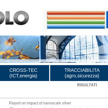
CROSS-TEC
TRACCIABILITA
(ICT,energia)
(agro,sicurezza)
RISULTATI
Report on impact of nanoscale silver