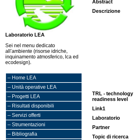
Abstract
Descrizione
Laboratorio LEA
Sei nel menu dedicato
all'ambiente (risorse idriche,
inquinamento atmosferico, lca ed
ecodesign).
Home LEA
Unità operative LEA
TRL - technology
Progetti LEA
readiness level
Risultati disponibili
Link1
Servizi offerti
Laboratorio
Strumentazioni
Partner
Bibliografia
Topic di ricerca