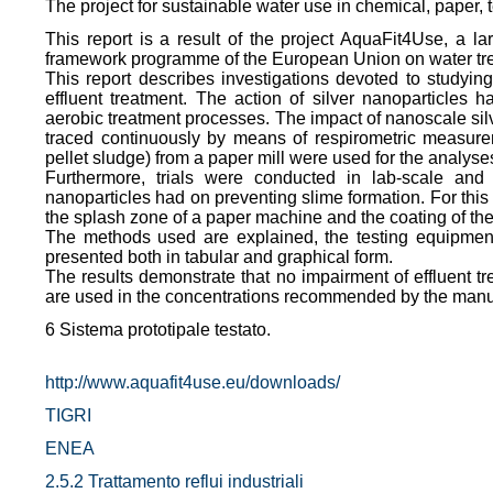
The project for sustainable water use in chemical, paper, t
This report is a result of the project AquaFit4Use, a l
framework programme of the European Union on water tr
This report describes investigations devoted to studyin
effluent treatment. The action of silver nanoparticle
aerobic treatment processes. The impact of nanoscale silve
traced continuously by means of respirometric measureme
pellet sludge) from a paper mill were used for the analyse
Furthermore, trials were conducted in lab-scale and
nanoparticles had on preventing slime formation. For this
the splash zone of a paper machine and the coating of th
The methods used are explained, the testing equipment i
presented both in tabular and graphical form.
The results demonstrate that no impairment of effluent 
are used in the concentrations recommended by the manuf
6 Sistema prototipale testato.
http://www.aquafit4use.eu/downloads/
TIGRI
ENEA
2.5.2 Trattamento reflui industriali