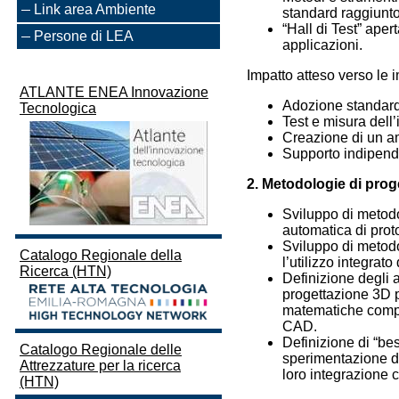
Link area Ambiente
standard raggiunto
“Hall di Test” aper
Persone di LEA
applicazioni.
Impatto atteso verso le 
ATLANTE ENEA Innovazione
Adozione standard 
Tecnologica
Test e misura dell’
Creazione di un a
Supporto indipend
2. Metodologie di pro
Sviluppo di metodo
automatica di prot
Sviluppo di metodo
Catalogo Regionale della
l’utilizzo integra
Ricerca (HTN)
Definizione degli 
progettazione 3D p
matematiche comple
CAD.
Definizione di “bes
Catalogo Regionale delle
sperimentazione del
Attrezzature per la ricerca
loro integrazione c
(HTN)