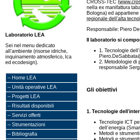
CROSS-TEC (
www.cros
nella ex manifattura ta
Bologna) ed appartiene
regionale dell'alta tecno
Responsabile: Piero D
Laboratorio LEA
Il laboratorio si compo
Sei nel menu dedicato
1. Tecnologie dell
all'ambiente (risorse idriche,
Piero.DeSabbata@
inquinamento atmosferico, lca
2. Metodologie di
ed ecodesign).
responsabile Sergio
Home LEA
Unità operative LEA
Gli obiettivi
Progetti LEA
Risultati disponibili
1. Tecnologie dell’inte
Servizi offerti
Tecnologie ICT per
Strumentazioni
dell’energia (Smar
Metodi e strumenti
Bibliografia
Metodi e strumenti 